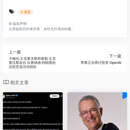
# 博客
©
版权声明
文章版权归作者所有，未经允许请勿转载。
上一篇
下一篇
卡梅伦·文克莱沃斯和泰勒·文克
莱沃斯各自 向唐纳德·特朗普的
苹果正在商讨投资 OpenAI
总统竞选活动捐款
相关文章