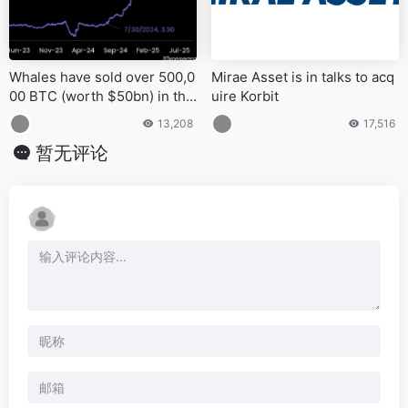
Whales have sold over 500,0
Mirae Asset is in talks to acq
00 BTC (worth $50bn) in the
uire Korbit
past year
13,208
17,516
暂无评论