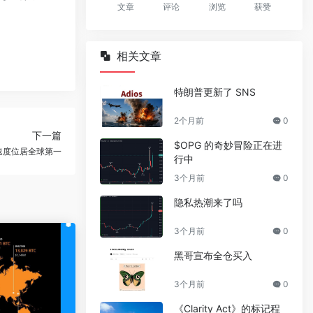
文章
评论
浏览
获赞
相关文章
特朗普更新了 SNS
2个月前
0
下一篇
$OPG 的奇妙冒险正在进
长速度位居全球第一
行中
3个月前
0
隐私热潮来了吗
3个月前
0
黑哥宣布全仓买入
3个月前
0
《Clarity Act》的标记程