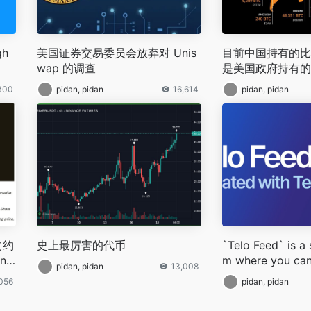
gh
美国证券交易委员会放弃对 Unis
目前中国持有的比
wap 的调查
是美国政府持有的
300
pidan, pidan
16,614
pidan, pidan
（约
史上最厉害的代币
`Telo Feed` is a 
nd
m where you can
pidan, pidan
13,008
stest crypto ne
056
pidan, pidan
the world