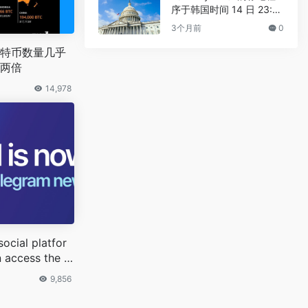
序于韩国时间 14 日 23:3
0 进行
3个月前
0
特币数量几乎
两倍
14,978
social platfor
 access the fa
ws from around
9,856