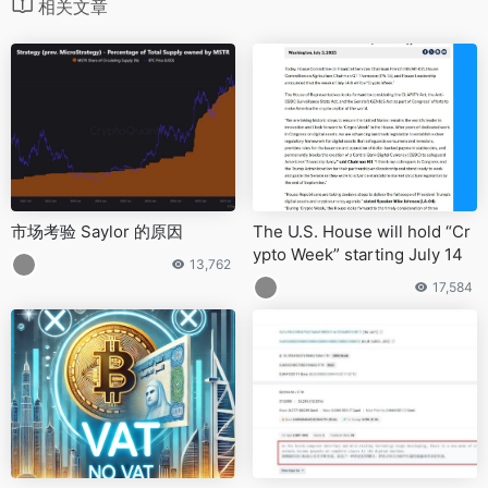
相关文章
市场考验 Saylor 的原因
The U.S. House will hold “Cr
ypto Week” starting July 14
13,762
17,584