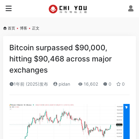
首页
•
博客
•
正文
Bitcoin surpassed $90,000,
hitting $90,468 across major
exchanges
1年前 (2025)发布
pidan
16,602
0
0