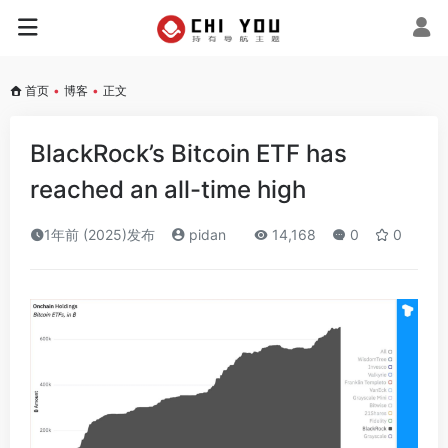
首页
•
博客
•
正文
BlackRock’s Bitcoin ETF has
reached an all-time high
1年前 (2025)发布
pidan
14,168
0
0