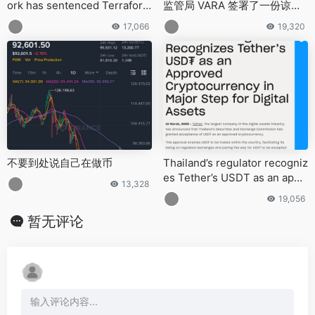
ork has sentenced Terraform
监管局 VARA 签署了一份谅解
Labs founder Do Kwon to 15
备忘录
17,066
19,320
years in prison
不要到处说自己在做币
Thailand’s regulator recogniz
es Tether’s USDT as an appr
13,328
oved cryptocurrency
19,056
暂无评论