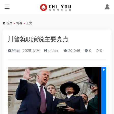
首页
•
博客
•
正文
川普就职演说主要亮点
2年前 (2025)发布
pidan
20,046
0
0