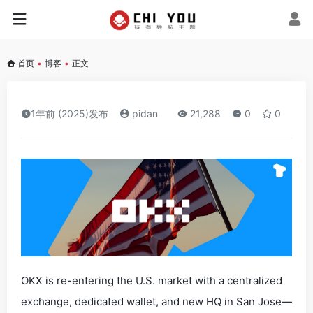
首页
•
博客
•
正文
1年前 (2025)发布
pidan
21,288
0
0
OKX is re-entering the U.S. market with a centralized
exchange, dedicated wallet, and new HQ in San Jose—