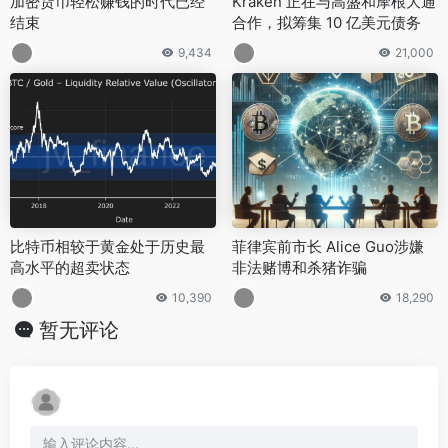
加密货币轻松赚钱的时代已经
Kraken 正在与高盛和摩根大通
结束
合作，拟筹集 10 亿美元债务
9,434
21,000
比特币相较于黄金处于历史最
菲律宾前市长 Alice Guo涉嫌
高水平的超卖状态
非法赌博和杀猪诈骗
10,390
18,290
暂无评论