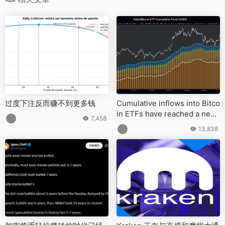
过度下注反而赚不到更多钱
Cumulative inflows into Bitco
in ETFs have reached a new
7,458
all-time high of $40.62bn
13,838