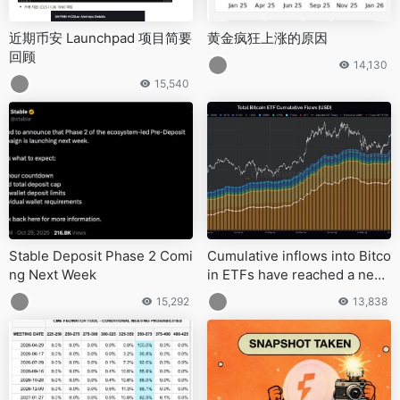
近期币安 Launchpad 项目简要
黄金疯狂上涨的原因
回顾
14,130
15,540
Stable Deposit Phase 2 Comi
Cumulative inflows into Bitco
ng Next Week
in ETFs have reached a new
all-time high of $40.62bn
15,292
13,838