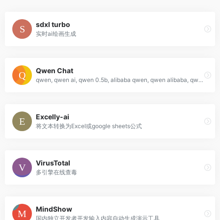
sdxl turbo
实时ai绘画生成
Qwen Chat
qwen, qwen ai, qwen 0.5b, alibaba qwen, qwen alibaba, qwen chatbot, alibaba qwen ai, @qwen, qwen ai login, open devin, opensource devin, code generation, ai code, ai ui design, ai web, qwen math, qwenlm, qwen chat, qwen 2.5, qwen2.5, qwen 2.5 coder, qwen 2.5 math, qwen vl, qwen2 vl, qwen2, qwq, qvq, chat qwen, qwen online, qwen app, qwen agent, ai agent, qwen turbo, chatpdf, chat pdf, doc summarizer, humanize ai free, ai humanize , free chat bot, humanize ai, bypass ai, wanx, deepl translate, undetectable ai, ai image, ai ani
Excelly-ai
将文本转换为Excel或google sheets公式
VirusTotal
多引擎在线查毒
MindShow
国内独立开发者开发输入内容自动生成演示工具