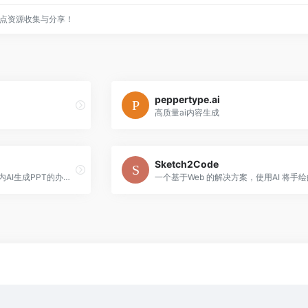
点资源收集与分享！
peppertype.ai
高质量ai内容生成
Sketch2Code
ChatPPT为必优科技旗下国内AI生成PPT的办公产品，基于AI Chat指令式内容生成与创作，辅助职场办公人工更高效去创作PPT文档，目前接入超过350+指令集，可以在1分钟内完成全篇PPT生成、设计与排版。