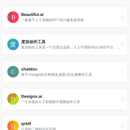
Beautiful.ai
一家基于人工智能的PPT设计服务提供商
度加创作工具
度加创作工具是一个百度出品的、人人可用的AIGC创作平台。度加致力于通过AI能力降低内容生成门槛，提升创作效率，一站式聚合百度AIGC能力，引领跨时代的内容生产方式。度加的主要功能包括AI成片（图文成片/文字成片）、AI笔记（智能图文生成）、AI数字人等。自2022年3月百家号开放内测以来，一年时间共计超过45万+百度创作者使用AIGC技术能力，创作700万篇+作品，百度累计分发量超过200亿+。
chatdoc
基于chatgpt的文档阅读,提取,总结,摘要的工具
Designs.ai
一个在线AI人工智能图片视频创作工具
qrbtf
让你的二维码与众不同