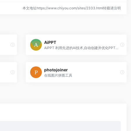
本文地址https://www.chiyou.com/sites/2333.html转载请注明
AiPPT
AiPPT 利用先进的AI技术,自动创建并优化PPT模版。AiPPT 的 AI 能为您生成适合的,高质量且独特的 PPT 模版。让你的演示更加专业和吸引人,做 PPT 就用 AiPPT
photojoiner
在线图片拼图工具