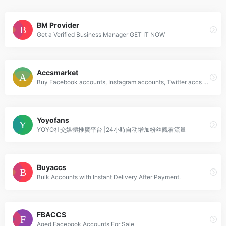
BM Provider
Get a Verified Business Manager GET IT NOW
Accsmarket
Buy Facebook accounts, Instagram accounts, Twitter accs and more! Bulk and aged social media accounts. High quality!
Yoyofans
YOYO社交媒體推廣平台 |24小時自动增加粉丝觀看流量
Buyaccs
Bulk Accounts with Instant Delivery After Payment.
FBACCS
Aged Facebook Accounts For Sale