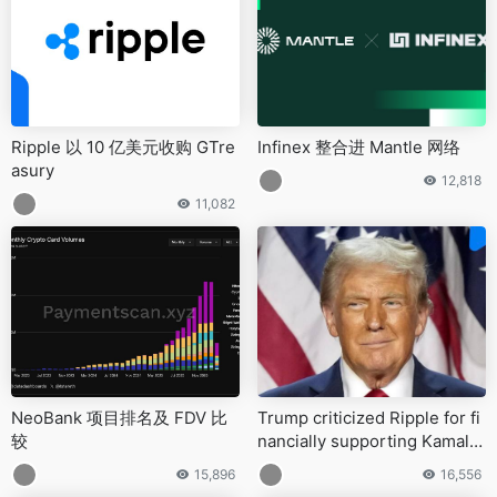
Ripple 以 10 亿美元收购 GTre
Infinex 整合进 Mantle 网络
asury
12,818
11,082
NeoBank 项目排名及 FDV 比
Trump criticized Ripple for fi
较
nancially supporting Kamala
Harris during the election
15,896
16,556