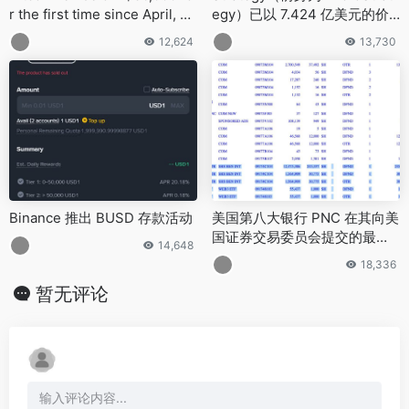
r the first time since April, do
egy）已以 7.424 亿美元的价
wn about 7.18% on the day an
格收购了 7,633 个 BTC
12,624
13,730
d 13.5% for the week
Binance 推出 BUSD 存款活动
美国第八大银行 PNC 在其向美
国证券交易委员会提交的最新 1
14,648
3F 文件中披露了其对比特币的
18,336
投资
暂无评论