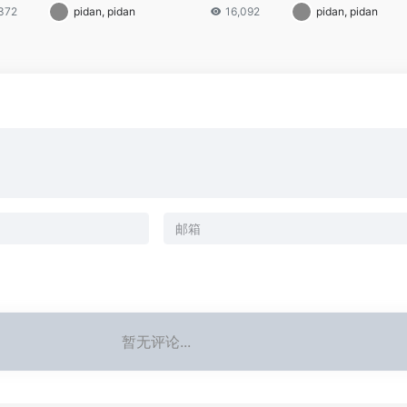
L
,372
pidan, pidan
16,092
pidan, pidan
暂无评论...