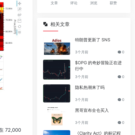
文章
评论
浏览
获赞
相关文章
特朗普更新了 SNS
3个月前
0
$OPG 的奇妙冒险正在进
行中
3个月前
0
隐私热潮来了吗
3个月前
0
黑哥宣布全仓买入
3个月前
0
2,000
《Clarity Act》的标记程