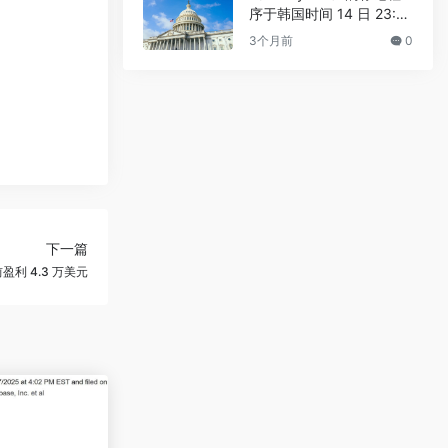
序于韩国时间 14 日 23:3
0 进行
3个月前
0
。
下一篇
利 4.3 万美元