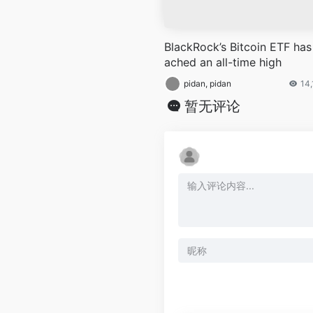
BlackRock’s Bitcoin ETF has
ached an all-time high
pidan, pidan
14
暂无评论