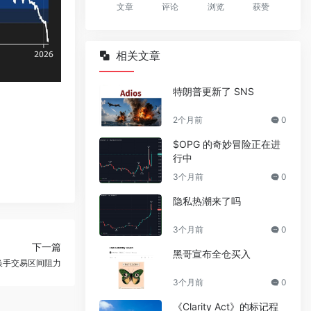
文章
评论
浏览
获赞
相关文章
特朗普更新了 SNS
2个月前
0
$OPG 的奇妙冒险正在进
行中
3个月前
0
隐私热潮来了吗
3个月前
0
下一篇
黑哥宣布全仓买入
换手交易区间阻力
3个月前
0
《Clarity Act》的标记程