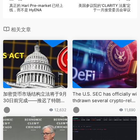
真正的 Hari Pre-market 已经上
美国参议院的‘CLARITY 法案’定
线，而不是 HyENA
于一月接受委员会审议
相关文章
加密货币市场结构立法将于9月
The U.S. SEC has officially wi
30日前完成——推迟了特朗普
thdrawn several crypto-relat
总统8月的目标
ed rule proposals introduced
12,632
11,690
under former Chair Gary Gen
sler