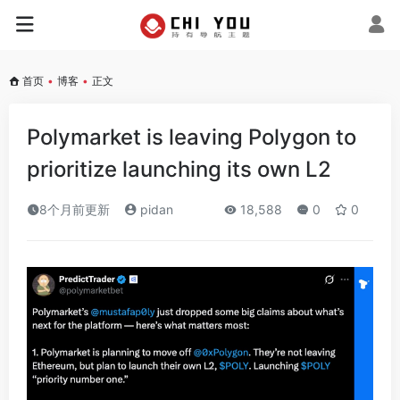
首页
•
博客
•
正文
Polymarket is leaving Polygon to
prioritize launching its own L2
8个月前更新
pidan
18,588
0
0