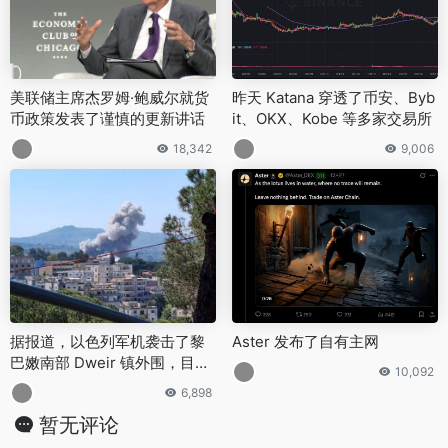
美联储主席杰罗姆·鲍威尔就货
昨天 Katana 穿透了币安、Byb
币政策发表了谨慎的更新讲话
it、OKX、Kobe 等多家交易所
18,342
9,006
据报道，以色列军机袭击了黎
Aster 发布了自有主网
巴嫩南部 Dweir 镇外围，目标
10,092
是 Al-Qara 地区
6,898
暂无评论