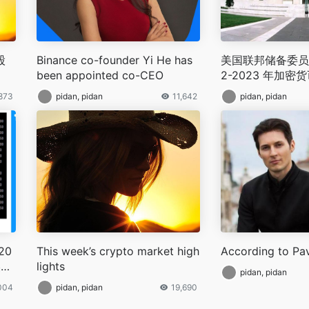
股
Binance co-founder Yi He has
美国联邦储备委员会
been appointed co-CEO
2-2023 年加密
,873
pidan, pidan
11,642
pidan, pidan
20
This week’s crypto market high
According to Pa
美元
lights
pidan, pidan
004
pidan, pidan
19,690