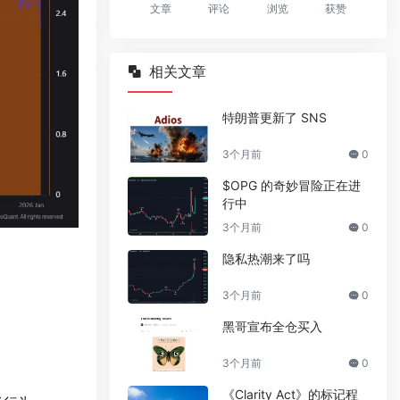
文章
评论
浏览
获赞
相关文章
特朗普更新了 SNS
3个月前
0
$OPG 的奇妙冒险正在进
行中
3个月前
0
隐私热潮来了吗
3个月前
0
黑哥宣布全仓买入
3个月前
0
《Clarity Act》的标记程