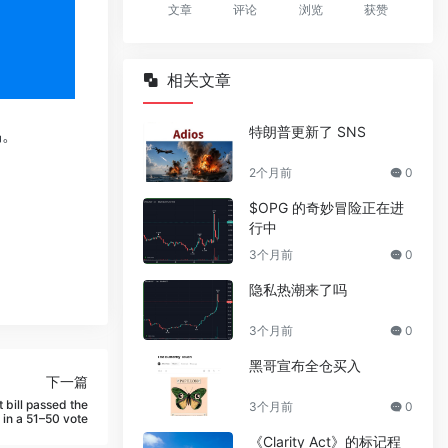
文章
评论
浏览
获赞
相关文章
特朗普更新了 SNS
易。
2个月前
0
$OPG 的奇妙冒险正在进
行中
3个月前
0
隐私热潮来了吗
3个月前
0
黑哥宣布全仓买入
下一篇
 bill passed the
3个月前
0
 in a 51–50 vote
《Clarity Act》的标记程