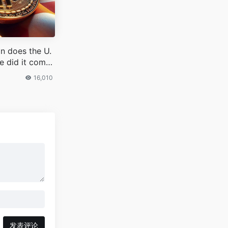
n does the U.
e did it come
16,010
发表评论