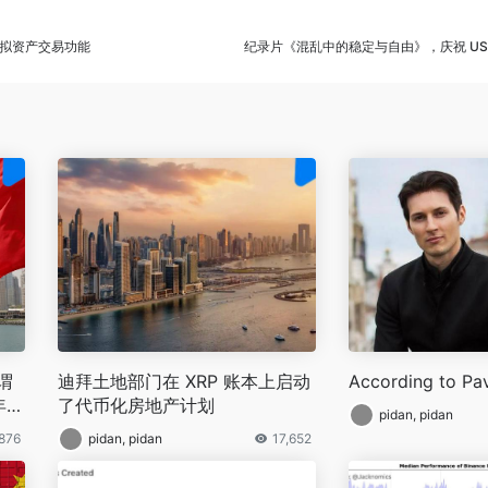
拟资产交易功能
纪录片《混乱中的稳定与自由》，庆祝 USDT
所谓
迪拜土地部门在 XRP 账本上启动
According to Pa
年
了代币化房地产计划
pidan, pidan
息
,876
pidan, pidan
17,652