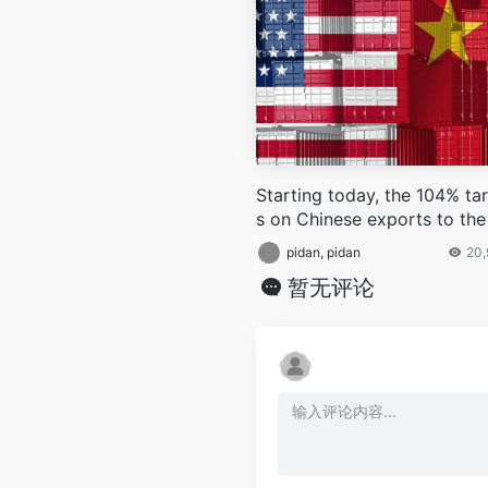
Starting today, the 104% tar
s on Chinese exports to the
S. take effect
pidan, pidan
20,
暂无评论