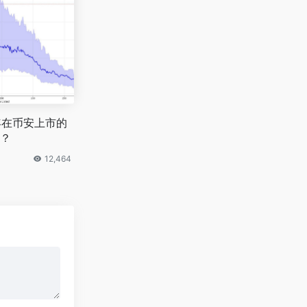
 年在币安上市的
？
12,464