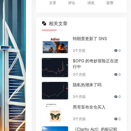
文章
评论
浏览
获赞
相关文章
特朗普更新了 SNS
2个月前
0
$OPG 的奇妙冒险正在进
行中
3个月前
0
隐私热潮来了吗
3个月前
0
黑哥宣布全仓买入
3个月前
0
《Clarity Act》的标记程