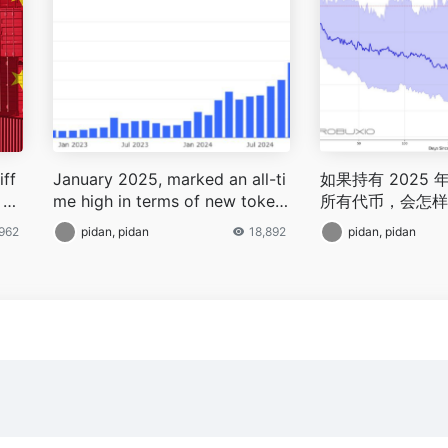
iff
January 2025, marked an all-ti
如果持有 2025
 U.
me high in terms of new token
所有代币，会怎样
issuances reached an all-time
962
pidan, pidan
18,892
pidan, pidan
high raising concerns about m
arket liquidity