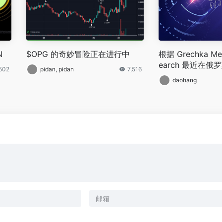
N
$OPG 的奇妙冒险正在进行中
根据 Grechka Me
earch 最近在
502
pidan, pidan
7,516
民意调查，最不受
daohang
物