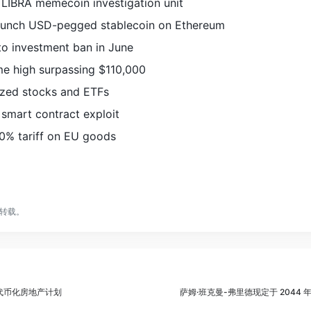
LIBRA memecoin investigation unit
aunch USD-pegged stablecoin on Ethereum
to investment ban in June
ime high surpassing $110,000
ized stocks and ETFs
smart contract exploit
% tariff on EU goods
转载。
了代币化房地产计划
萨姆·班克曼-弗里德现定于 2044 年 