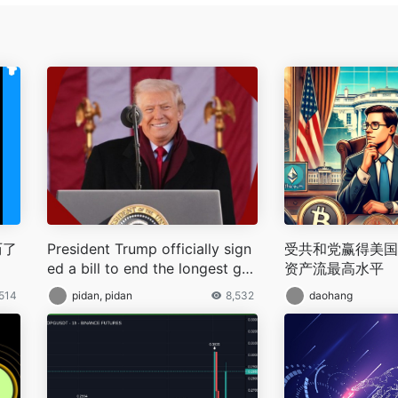
历了
President Trump officially sign
受共和党赢得美国
ed a bill to end the longest go
资产流最高水平
vernment shutdown in U.S. hist
,514
pidan, pidan
8,532
daohang
ory