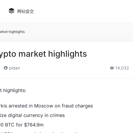
网站提交
rket highlights
ypto market highlights
pidan
14,032
 highlights:
is arrested in Moscow on fraud charges
ize digital currency in crimes
90 BTC for $764.9m