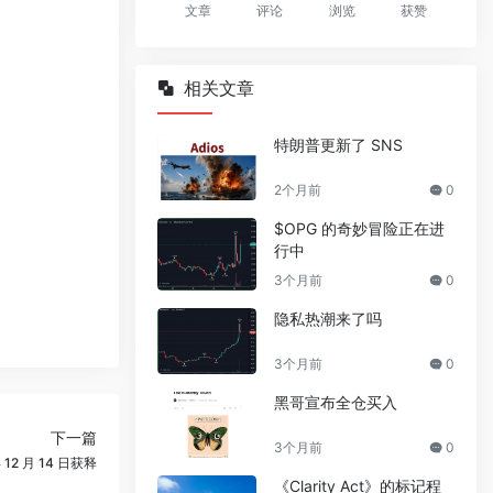
文章
评论
浏览
获赞
相关文章
特朗普更新了 SNS
2个月前
0
$OPG 的奇妙冒险正在进
行中
3个月前
0
隐私热潮来了吗
3个月前
0
黑哥宣布全仓买入
下一篇
3个月前
0
12 月 14 日获释
《Clarity Act》的标记程