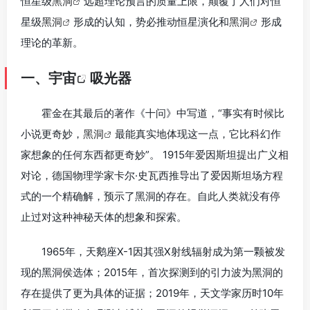
恒星级
黑洞
远超理论预言的质量上限，颠覆了人们对恒
星级
黑洞
形成的认知，势必推动恒星演化和
黑洞
形成
理论的革新。
一、
宇宙
吸光器
霍金在其最后的著作《十问》中写道，“事实有时候比
小说更奇妙，
黑洞
最能真实地体现这一点，它比科幻作
家想象的任何东西都更奇妙”。 1915年爱因斯坦提出广义相
对论，德国物理学家卡尔·史瓦西推导出了爱因斯坦场方程
式的一个精确解，预示了黑洞的存在。自此人类就没有停
止过对这种神秘天体的想象和探索。
1965年，天鹅座X-1因其强X射线辐射成为第一颗被发
现的黑洞侯选体；2015年，首次探测到的引力波为黑洞的
存在提供了更为具体的证据；2019年，天文学家历时10年