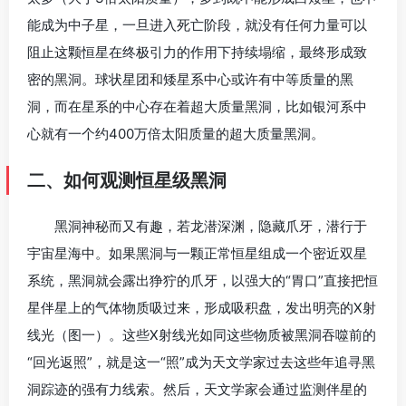
能成为中子星，一旦进入死亡阶段，就没有任何力量可以
阻止这颗恒星在终极引力的作用下持续塌缩，最终形成致
密的黑洞。球状星团和矮星系中心或许有中等质量的黑
洞，而在星系的中心存在着超大质量黑洞，比如银河系中
心就有一个约400万倍太阳质量的超大质量黑洞。
二、如何观测恒星级黑洞
黑洞神秘而又有趣，若龙潜深渊，隐藏爪牙，潜行于
宇宙星海中。如果黑洞与一颗正常恒星组成一个密近双星
系统，黑洞就会露出狰狞的爪牙，以强大的“胃口”直接把恒
星伴星上的气体物质吸过来，形成吸积盘，发出明亮的X射
线光（图一）。这些X射线光如同这些物质被黑洞吞噬前的
“回光返照”，就是这一“照”成为天文学家过去这些年追寻黑
洞踪迹的强有力线索。然后，天文学家会通过监测伴星的