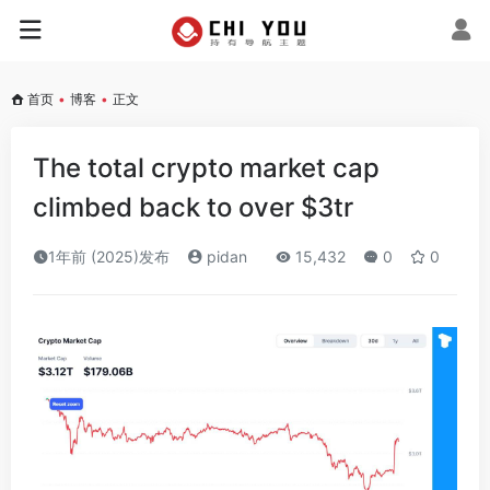
首页
•
博客
•
正文
The total crypto market cap
climbed back to over $3tr
1年前 (2025)发布
pidan
15,432
0
0