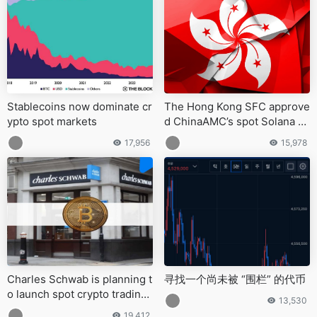
Stablecoins now dominate cr
The Hong Kong SFC approve
ypto spot markets
d ChinaAMC’s spot Solana E
TF(3460) on October 17
17,956
15,978
Charles Schwab is planning t
寻找一个尚未被 “围栏” 的代币
o launch spot crypto trading
13,530
within 12 months
19,412