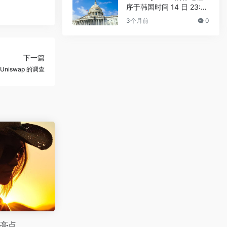
序于韩国时间 14 日 23:3
0 进行
3个月前
0
下一篇
iswap 的调查
亮点