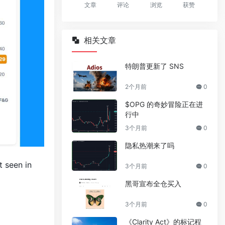
文章
评论
浏览
获赞
相关文章
特朗普更新了 SNS
2个月前
0
$OPG 的奇妙冒险正在进
行中
3个月前
0
隐私热潮来了吗
t seen in
3个月前
0
黑哥宣布全仓买入
3个月前
0
《Clarity Act》的标记程