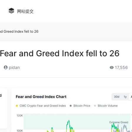
网站提交
 Greed Index fell to 26
ear and Greed Index fell to 26
pidan
17,556