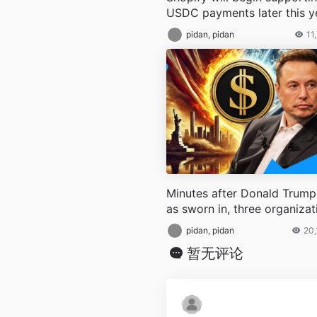
USDC payments later this y
pidan, pidan
11
Minutes after Donald Trum
as sworn in, three organizat
s filed federal lawsuits agai
pidan, pidan
20
Department of Government
暂无评论
ficiency (“DOGE”)