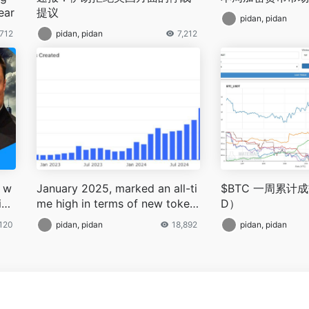
ear
提议
pidan, pidan
,712
pidan, pidan
7,212
p w
January 2025, marked an all-ti
$BTC 一周累计
ion
me high in terms of new token
D）
nst
issuances reached an all-time
,120
pidan, pidan
18,892
pidan, pidan
 Ef
high raising concerns about m
arket liquidity