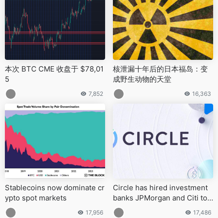
本次 BTC CME 收盘于 $78,01
核泄漏十年后的日本福岛：变
5
成野生动物的天堂
7,852
16,363
Stablecoins now dominate cr
Circle has hired investment
ypto spot markets
banks JPMorgan and Citi to l
ead its long-anticipated IPO
17,956
17,486