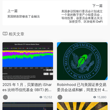
下一篇
上一篇
美国参议院银行委员会计划成立
一个新的数字资产小组委员会，
英国财政部修改了金融法
等待投票，该委员会将重点关注
加密货币、区块链和 DeFi
相关文章
2025 年 1 月，贝莱德的 iShar
Robinhood 已与美国证券交易
es 比特币信托基金 (IBIT) 的市
委员会达成和解，同意支付 45
场份额创下历史新高
00 万美元的民事罚款
15,152
15,880