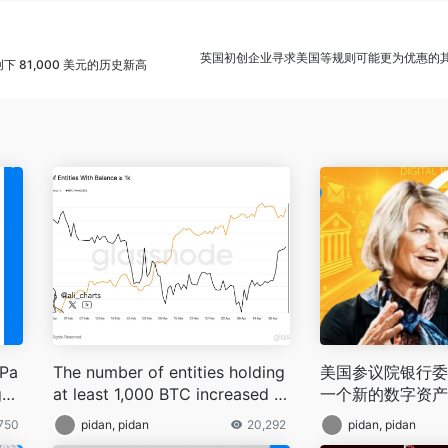
英国初创企业寻求美国等规则可能更为优惠的
下 81,000 美元的历史新高
 Pa
The number of entities holding
美国参议院银行委
al
at least 1,000 BTC increased b
一个新的数字资产
y nearly 100 since late January
等待投票，该委员
750
pidan, pidan
20,292
pidan, pidan
加密货币、区块链和