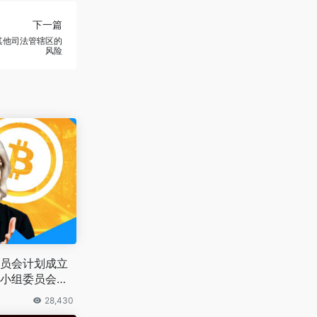
下一篇
其他司法管辖区的
风险
员会计划成立
小组委员会，
会将重点关注
28,430
 DeFi