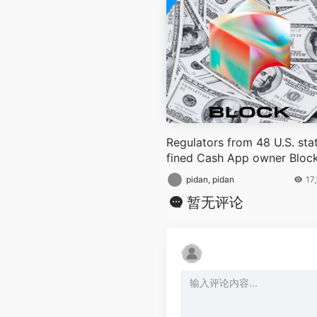
Regulators from 48 U.S. sta
fined Cash App owner Block
c
pidan, pidan
17
暂无评论