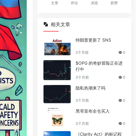
文章
评论
浏览
获赞
相关文章
特朗普更新了 SNS
2个月前
0
$OPG 的奇妙冒险正在进
行中
3个月前
0
隐私热潮来了吗
3个月前
0
黑哥宣布全仓买入
3个月前
0
《Clarity Act》的标记程