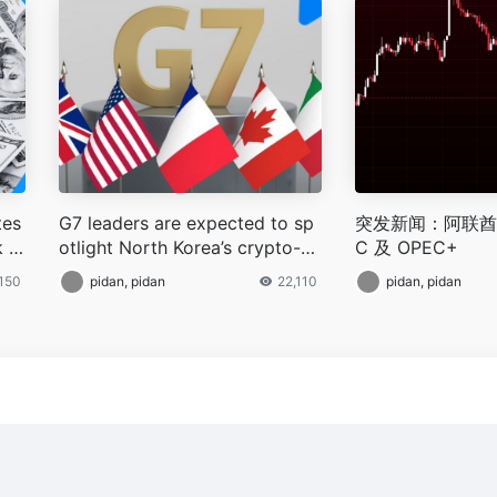
tes
G7 leaders are expected to sp
突发新闻：阿联酋
 In
otlight North Korea’s crypto-fu
C 及 OPEC+
eled cybercrime at the June su
,150
pidan, pidan
22,110
pidan, pidan
mmit in Alberta, Canada