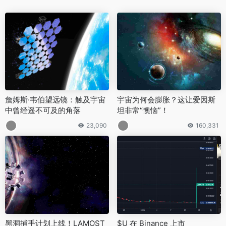
詹姆斯·韦伯望远镜：触及宇宙
宇宙为何会膨胀？这让爱因斯
中曾经遥不可及的角落
坦非常“懊恼”！
23,090
160,331
黑洞捕手计划上线！LAMOST
$U 在 Binance 上市