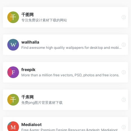
千图网
专注免费设计素材下载的网站
wallhalla
Find awesome high quality wallpapers for desktop and mobile in one place.
freepik
More than a million free vectors, PSD, photos and free icons.
千库网
免费png图片背景素材下载
Medialoot
Free &amp; Premium Design Resources &mdash; Medialoot