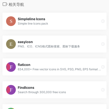
相关导航
Simpleline Icons
Simple line Icons pack
easyicon
PNG、ICO、ICNS格式图标搜索、图标下载服务
flaticon
634,000+ Free vector icons in SVG, PSD, PNG, EPS format or as ICON FONT.
FindIcons
Search through 300,000 free icons