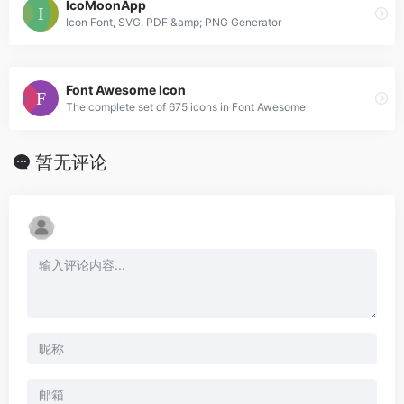
IcoMoonApp
Icon Font, SVG, PDF &amp; PNG Generator
Font Awesome Icon
The complete set of 675 icons in Font Awesome
暂无评论