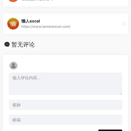
懒人excel
https://www.lanrenexcel.com/
暂无评论