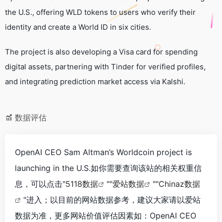
the U.S., offering WLD tokens to users who verify their
identity and create a World ID in six cities.
The project is also developing a Visa card for spending
digital assets, partnering with Tinder for verified profiles,
and integrating prediction market access via Kalshi.
数据评估
OpenAI CEO Sam Altman’s Worldcoin project is
launching in the U.S.如你需要查询该站的相关权重信
息，可以点击"
5118数据
""
爱站数据
""
Chinaz数据
"进入；以目前的网站数据参考，建议大家请以爱站
数据为准，更多网站价值评估因素如：OpenAI CEO