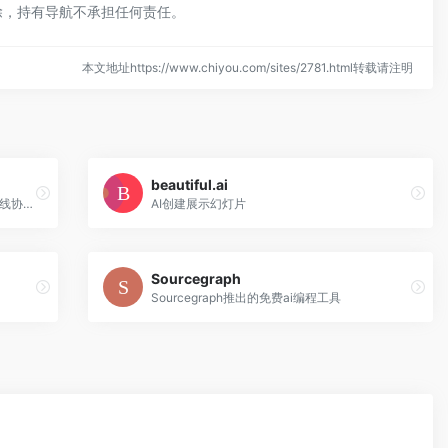
除，持有导航不承担任何责任。
本文地址https://www.chiyou.com/sites/2781.html转载请注明
beautiful.ai
美图设计室-是美图秀秀旗下的智能设计在线协作平台，是一款平面设计工具和在线平面设计软件,提供海量海报模板,跨境电商模板,跨境电商banner,跨境电商主图,邀请函,公告通知,喜报,logo等免费设计素材和模板,可在线一键稿定设计,智能生成海报,一键换色,一键换装,一键去水印,图片高清修复,无损放大,抠图,拼图。
AI创建展示幻灯片
Sourcegraph
Sourcegraph推出的免费ai编程工具