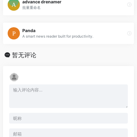
advance drenamer
批量重命名
Panda
A smart news reader built for productivity.
暂无评论