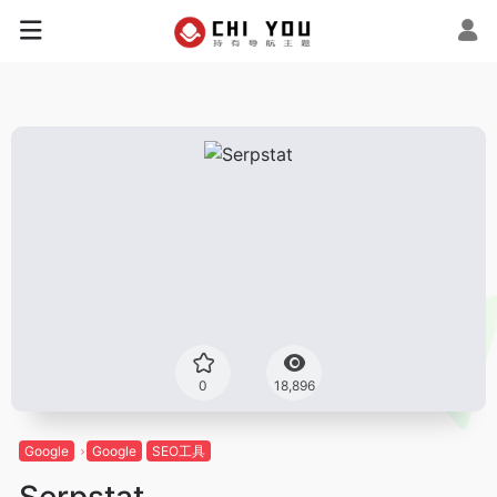
0
18,896
Google
Google
SEO工具
Serpstat