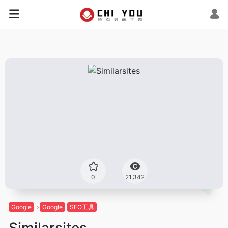
0
21,342
Google
Google
SEO工具
Similarsites