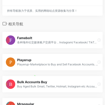
持有导航致力于优质、实用的网络站点资源收集与分享！
相关导航
Famebolt
各种海外社交媒体账户交易平台，Instagram/ Facebook/ TikTok /YouTube /Twitter等
Playerup
Playerup-Marketplace to Buy and Sell Facebook Accounts. Facebook Account for Sale.
Bulk Accounts Buy
Buy Aged Bulk Gmail, Twitter, Hotmail, Instagram etc Accounts [Phone Verified]
Mrpopular