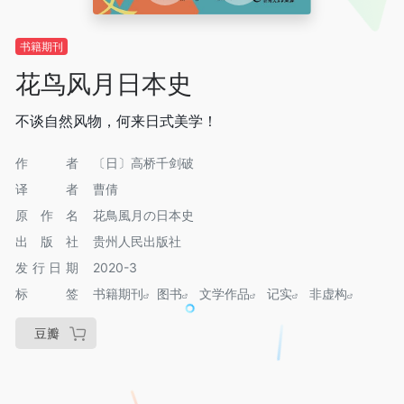
书籍期刊
花鸟风月日本史
不谈自然风物，何来日式美学！
作者
〔日〕高桥千剑破
译者
曹倩
原作名
花鳥風月の日本史
出版社
贵州人民出版社
发行日期
2020-3
标签
书籍期刊
图书
文学作品
记实
非虚构
豆瓣