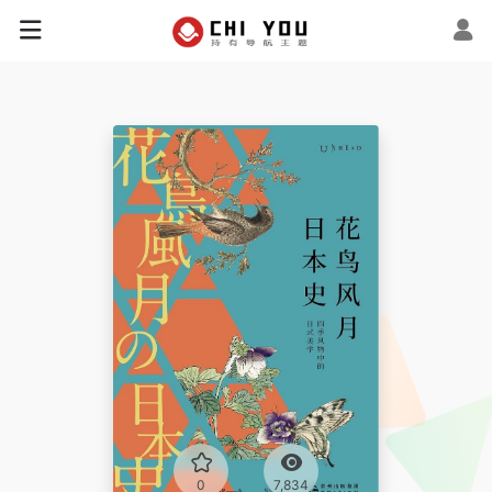
0
7,834