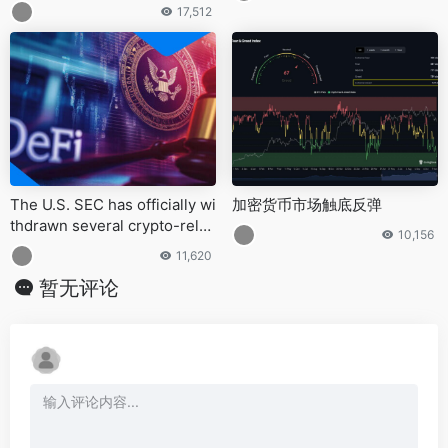
元）的储备
17,512
The U.S. SEC has officially wi
加密货币市场触底反弹
thdrawn several crypto-relat
10,156
ed rule proposals introduced
11,620
under former Chair Gary Gen
暂无评论
sler