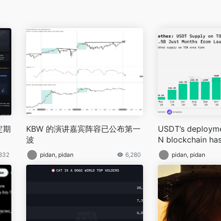
锁定期
KBW 的演讲嘉宾阵容已公布第一
USDT’s deployme
波
N blockchain has
est stablecoin g
832
pidan, pidan
6,280
pidan, pidan
hain to date