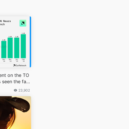
nt on the TO
 seen the fast
rowth on any c
23,902