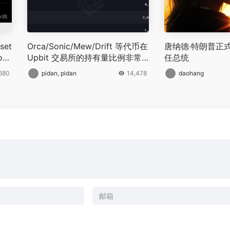
set
Orca/Sonic/Mew/Drift 等代币在
唐纳德·特朗普正式
ona
Upbit 交易所的持有量比例非常
任总统
top
高
,680
pidan, pidan
14,478
daohang
coi