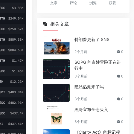
文章
评论
浏览
获赞
相关文章
特朗普更新了 SNS
2个月前
0
$OPG 的奇妙冒险正在进
行中
3个月前
0
隐私热潮来了吗
3个月前
0
黑哥宣布全仓买入
3个月前
0
《Clarity Act》的标记程