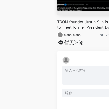
TRON founder Justin Sun is 
to meet former President D
ld Trump on May 22 as the 
pidan, pidan
12
holder of the TRUMP meme
暂无评论
n