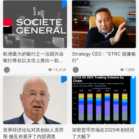
欧洲最大的银行之一法国兴业
Strategy CEO：“STRC 就像银
银行将在以太坊上推出一款与
行”
美元挂钩的稳定币
14,438
7,888
世界经济论坛对其创始人克劳
加密货币市场在2025年初经历
斯·施瓦布展开了内部调查
了大幅下