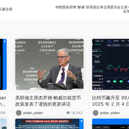
特朗普政府将“解雇”前美国证券交易委员会主席 Gary
的私募交易
反
han
美联储主席杰罗姆·鲍威尔就货币
比特币飙升至 99,
ne
政策发表了谨慎的更新讲话
2025 年 2 月 
ves
平
,254
pidan, pidan
18,342
pidan, pidan
re