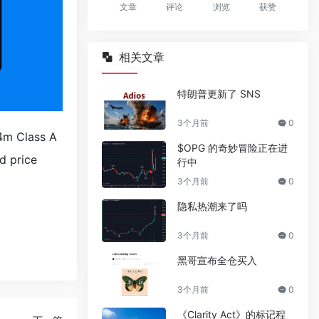
文章
评论
浏览
获赞
相关文章
特朗普更新了 SNS
3个月前
0
24m Class A
$OPG 的奇妙冒险正在进
d price
行中
3个月前
0
隐私热潮来了吗
3个月前
0
黑哥宣布全仓买入
3个月前
0
《Clarity Act》的标记程