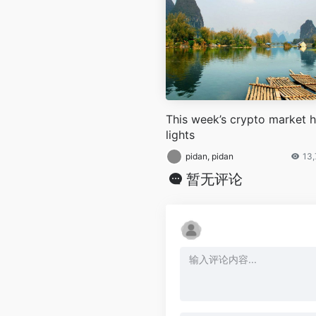
This week’s crypto market h
lights
pidan, pidan
13
暂无评论