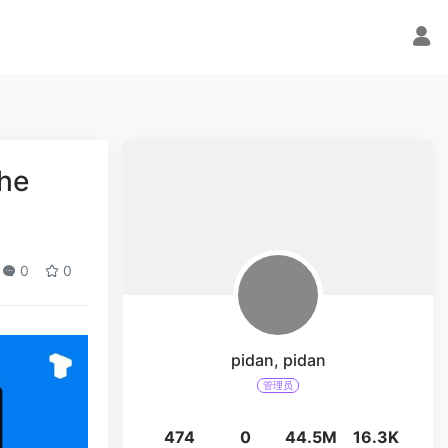
the
0
0
pidan, pidan
管理员
474
0
44.5M
16.3K