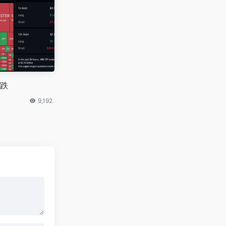
跌
9,192