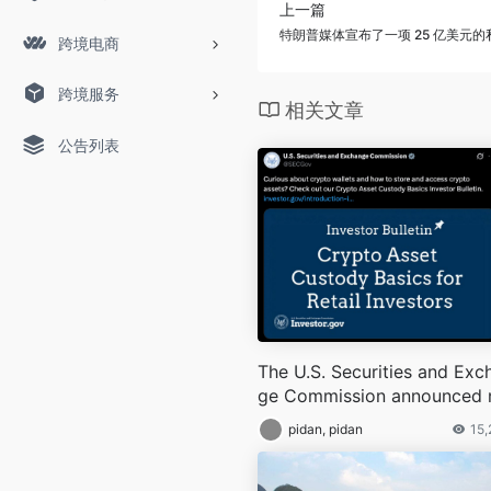
上一篇
特朗普媒体宣布了一项 25 亿美元
跨境电商
跨境服务
相关文章
公告列表
The U.S. Securities and Exc
ge Commission announced 
w guidance to help retail in
pidan, pidan
15
tors manage their cryptocur
ncy holdings more safely