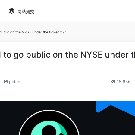
网站提交
o public on the NYSE under the ticker CRCL
ed to go public on the NYSE under 
pidan
16,656