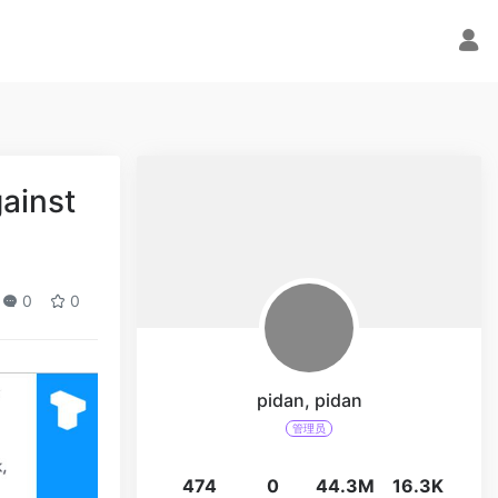
ainst
0
0
pidan, pidan
管理员
474
0
44.3M
16.3K