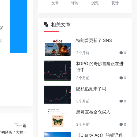
文章
评论
浏览
获赞
相关文章
特朗普更新了 SNS
2个月前
0
$OPG 的奇妙冒险正在进
行中
3个月前
0
隐私热潮来了吗
3个月前
0
黑哥宣布全仓买入
3个月前
0
下一篇
年初经历了大幅下
《Clarity Act》的标记程