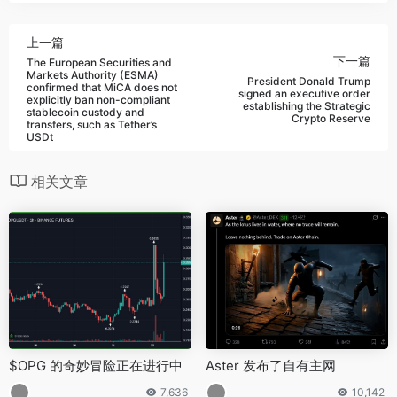
上一篇
下一篇
The European Securities and
Markets Authority (ESMA)
President Donald Trump
confirmed that MiCA does not
signed an executive order
explicitly ban non-compliant
establishing the Strategic
stablecoin custody and
Crypto Reserve
transfers, such as Tether’s
USDt
相关文章
$OPG 的奇妙冒险正在进行中
Aster 发布了自有主网
7,636
10,142