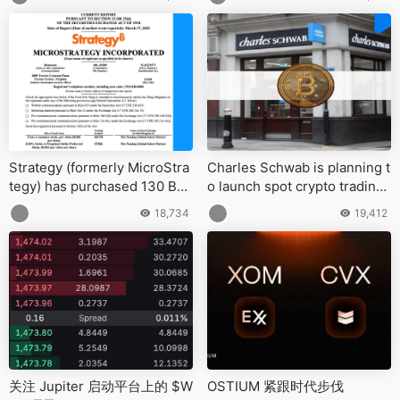
Strategy (formerly MicroStra
Charles Schwab is planning t
tegy) has purchased 130 BT
o launch spot crypto trading
C for $10.7m at an average p
within 12 months
18,734
19,412
rice of $82,981 per Bitcoin
关注 Jupiter 启动平台上的 $W
OSTIUM 紧跟时代步伐