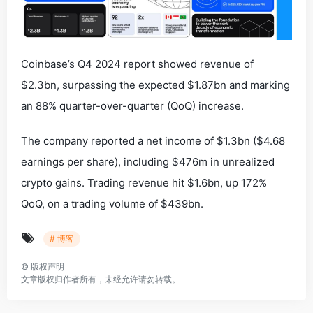
Coinbase’s Q4 2024 report showed revenue of
$2.3bn, surpassing the expected $1.87bn and marking
an 88% quarter-over-quarter (QoQ) increase.
The company reported a net income of $1.3bn ($4.68
earnings per share), including $476m in unrealized
crypto gains. Trading revenue hit $1.6bn, up 172%
QoQ, on a trading volume of $439bn.
# 博客
©
版权声明
文章版权归作者所有，未经允许请勿转载。