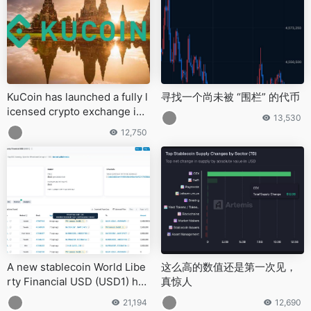
KuCoin has launched a fully l
寻找一个尚未被 “围栏” 的代币
icensed crypto exchange in
13,530
Thailand
12,750
A new stablecoin World Libe
这么高的数值还是第一次见，
rty Financial USD (USD1) has
真惊人
launched on BNB Chain
21,194
12,690