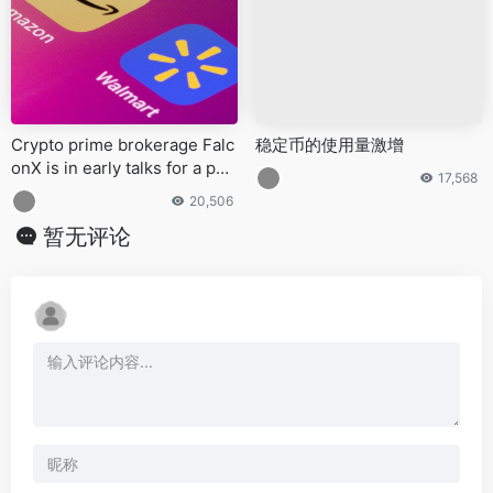
Crypto prime brokerage Falc
稳定币的使用量激增
onX is in early talks for a pot
17,568
ential IPO
20,506
暂无评论