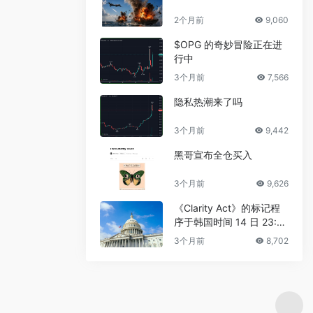
2个月前
9,060
$OPG 的奇妙冒险正在进
行中
3个月前
7,566
隐私热潮来了吗
3个月前
9,442
黑哥宣布全仓买入
3个月前
9,626
《Clarity Act》的标记程
序于韩国时间 14 日 23:3
0 进行
3个月前
8,702