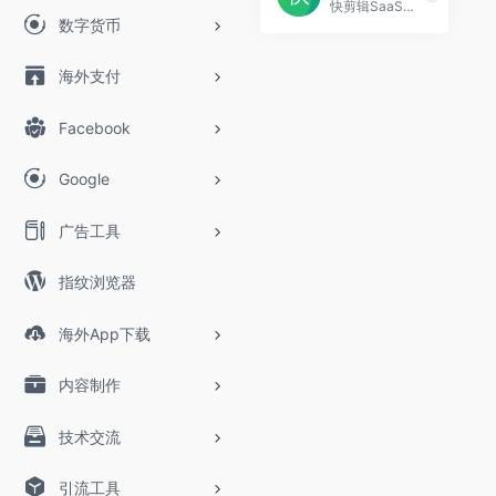
快剪辑SaaS是国内领先的视频剪辑软件,拥有强大的云端剪辑能力,支持在线去水印,录屏,录音,视频文字互转,添加字幕,拥有海量版权视频模板,音乐,特效,贴纸,适用于个人和中小企业定制,支持手机APP和电脑PC下载
数字货币
海外支付
Facebook
Google
广告工具
指纹浏览器
海外App下载
内容制作
技术交流
引流工具