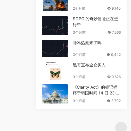
2个月前
9,140
$OPG 的奇妙冒险正在进
行中
3个月前
7,566
隐私热潮来了吗
3个月前
9,442
黑哥宣布全仓买入
3个月前
9,626
《Clarity Act》的标记程
序于韩国时间 14 日 23:3
0 进行
3个月前
8,702