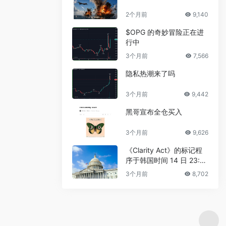
2个月前
9,140
$OPG 的奇妙冒险正在进
行中
3个月前
7,566
隐私热潮来了吗
3个月前
9,442
黑哥宣布全仓买入
3个月前
9,626
《Clarity Act》的标记程
序于韩国时间 14 日 23:3
0 进行
3个月前
8,702