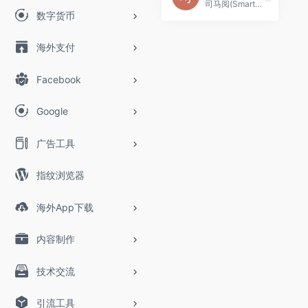
司马阅(SmartRead)，是一款AI文档阅读分析工具，基于AI人工智能技术、智能文档技术，快速从复杂文档提取信息。 通过聊天互动形式，精准、灵活地获取关键信息及灵感，极大节省文档阅读和信息检索时间，高效应用于工作、学习场景，如读行业市场报告、产品手册、法律文档、论文文献、电子书等。AI智能革命已经到来，这只是一个开始！
数字货币
海外支付
Facebook
Google
广告工具
指纹浏览器
海外App下载
内容制作
技术交流
引流工具